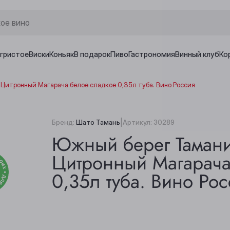
игристое
Виски
Коньяк
В подарок
Пиво
Гастрономия
Винный клуб
Ко
Цитронный Магарача белое сладкое 0,35л туба. Вино Россия
|
Бренд:
Шато Тамань
Артикул:
30289
Южный берег Тамани
Цитронный Магарача
0,35л туба. Вино Рос