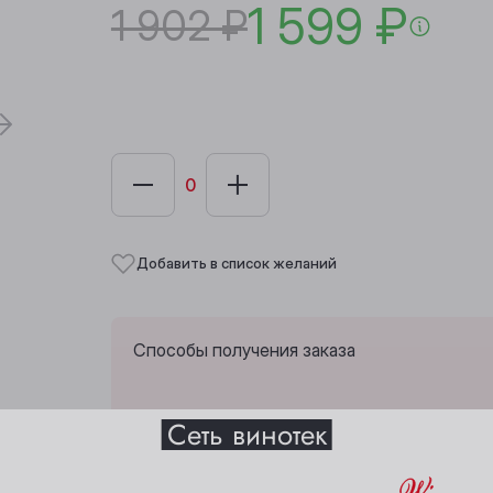
1 599 ₽
1 902 ₽
Добавить в список желаний
Способы получения заказа
Выберите ваш город
Сеть винотек
Анжеро-Судженск
Междуреченск
Забрать из любой винотеки через 10 дн