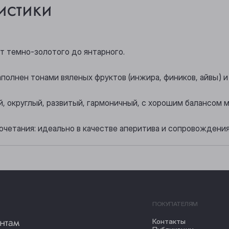
истики
от темно-золотого до янтарного.
аполнен тонами вяленых фруктов (инжира, фиников, айвы) 
ой, округлый, развитый, гармоничный, с хорошим балансом
очетания: идеально в качестве аперитива и сопровожден
ПОКУПАТЕЛЯМ
нтам
Контакты