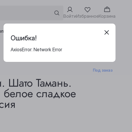
Войти
Избранное
Корзина
Адреса винотек
рпоративным клиентам
Ошибка!
AxiosError: Network Error
Под заказ
. Шато Тамань.
 белое сладкое
сия