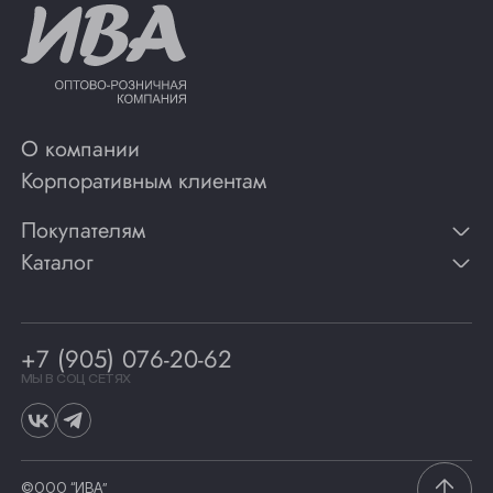
О компании
Корпоративным клиентам
Покупателям
Каталог
Контакты
Публикации
Вино
Способы оплаты
Игристые вина
Гарантии
Коньяк
+7 (905) 076-20-62
Программа лояльности
Виски
Винотеки
МЫ В СОЦ СЕТЯХ
Гастрономия
©ООО “ИВА”