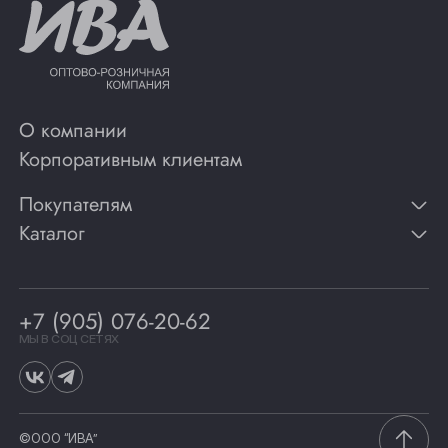
О компании
Корпоративным клиентам
Покупателям
Каталог
Контакты
Публикации
Вино
Способы оплаты
Игристые вина
Гарантии
Коньяк
+7 (905) 076-20-62
Программа лояльности
Виски
Винотеки
МЫ В СОЦ СЕТЯХ
Гастрономия
©ООО “ИВА”