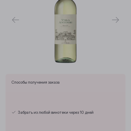
Способы получения заказа
Забрать из любой винотеки через 10 дней
Выберите ваш город
Анжеро-Судженск