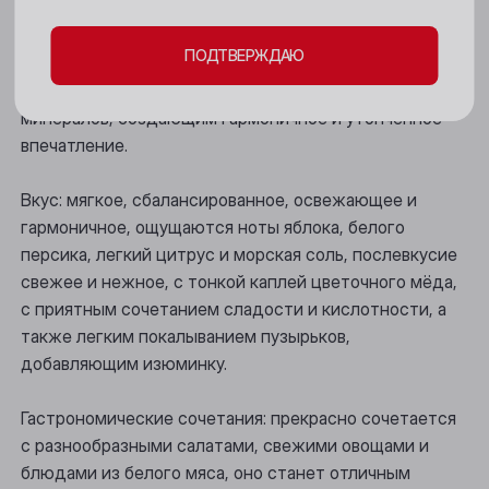
Цвет: бледно-соломенный, с легкой игристостью.
Мыски
ПОДТВЕРЖДАЮ
Новокузнецк
Аромат: яркий и свежий, наполнен тонами
цитрусовых и цветочных нот, с изящным штрихом
Новосибирск
минералов, создающим гармоничное и утонченное
впечатление.
Осинники
Прокопьевск
Вкус: мягкое, сбалансированное, освежающее и
гармоничное, ощущаются ноты яблока, белого
Томск
персика, легкий цитрус и морская соль, послевкусие
свежее и нежное, с тонкой каплей цветочного мёда,
Юрга
с приятным сочетанием сладости и кислотности, а
также легким покалыванием пузырьков,
добавляющим изюминку.
Гастрономические сочетания: прекрасно сочетается
с разнообразными салатами, свежими овощами и
блюдами из белого мяса, оно станет отличным