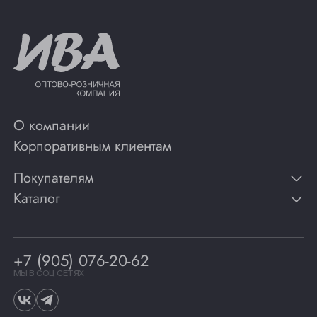
О компании
Корпоративным клиентам
Покупателям
Каталог
Контакты
Публикации
Вино
Способы оплаты
Игристые вина
Гарантии
Коньяк
+7 (905) 076-20-62
Программа лояльности
Виски
Винотеки
МЫ В СОЦ СЕТЯХ
Гастрономия