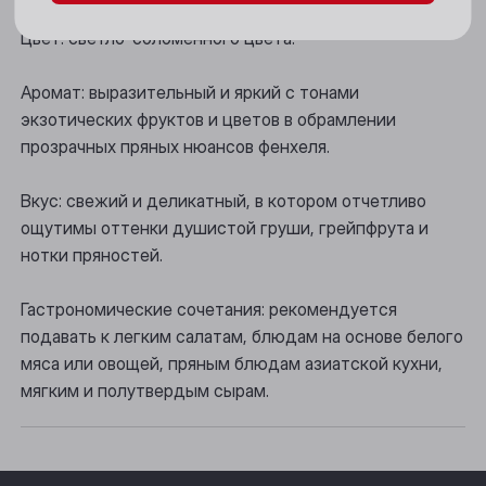
Новосибирск
Цвет: светло-соломенного цвета.
Осинники
Аромат: выразительный и яркий с тонами
Прокопьевск
экзотических фруктов и цветов в обрамлении
прозрачных пряных нюансов фенхеля.
Томск
Вкус: свежий и деликатный, в котором отчетливо
Юрга
ощутимы оттенки душистой груши, грейпфрута и
нотки пряностей.
Гастрономические сочетания: рекомендуется
подавать к легким салатам, блюдам на основе белого
мяса или овощей, пряным блюдам азиатской кухни,
мягким и полутвердым сырам.