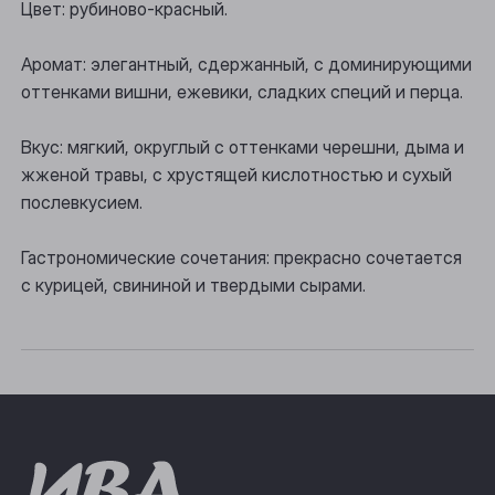
Цвет: рубиново-красный.
Осинники
Аромат: элегантный, сдержанный, с доминирующими
Прокопьевск
оттенками вишни, ежевики, сладких специй и перца.
Томск
Вкус: мягкий, округлый с оттенками черешни, дыма и
Юрга
жженой травы, с хрустящей кислотностью и сухый
послевкусием.
Гастрономические сочетания: прекрасно сочетается
с курицей, свининой и твердыми сырами.