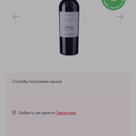
Способы получения заказа
Выберите ваш город
Забрать сегодня из
1 винотеки
.
Анжеро-Судженск