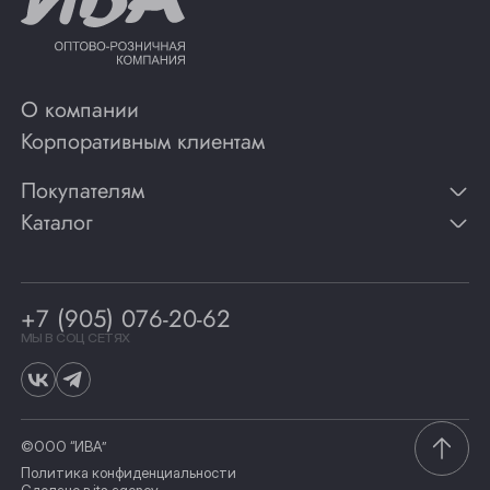
О компании
Корпоративным клиентам
Покупателям
Каталог
Контакты
Публикации
Вино
Способы оплаты
Игристые вина
Гарантии
Коньяк
+7 (905) 076-20-62
Программа лояльности
Виски
Винотеки
МЫ В СОЦ СЕТЯХ
Гастрономия
©ООО “ИВА”
Политика конфиденциальности