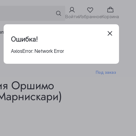
Войти
Избранное
Корзина
Адреса винотек
рпоративным клиентам
Ошибка!
AxiosError: Network Error
Под заказ
ия Оршимо
(Марнискари)