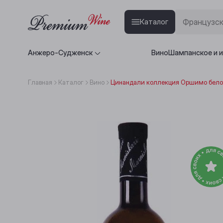
Каталог
Анжеро-Судженск
Вино
Шампанское и 
Главная
Каталог
Вино
Цинандали коллекция Оршимо белое 