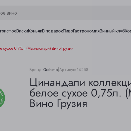
игристое
Виски
Коньяк
В подарок
Пиво
Гастрономия
Винный клуб
Ко
сухое 0,75л. (Марнискари) Вино Грузия
|
Бренд:
Orshimo
Артикул:
14258
Цинандали коллекц
белое сухое 0,75л. 
Вино Грузия