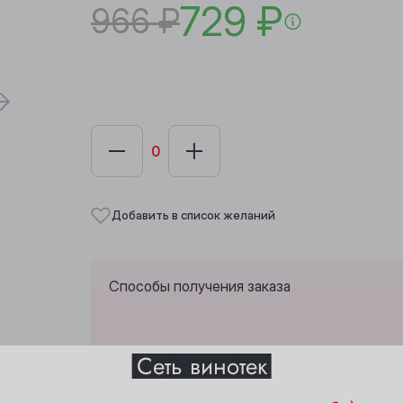
729 ₽
966 ₽
Добавить в список желаний
Способы получения заказа
Выберите ваш город
Сеть винотек
Забрать из любой винотеки через 10 дн
Анжеро-Судженск
Междуреченск