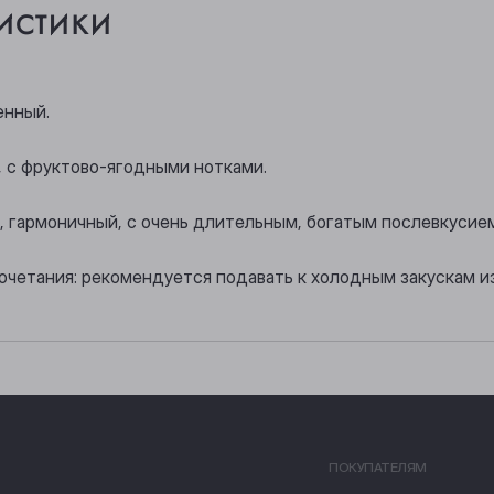
истики
енный.
, с фруктово-ягодными нотками.
й, гармоничный, с очень длительным, богатым послевкусие
очетания: рекомендуется подавать к холодным закускам из
ПОКУПАТЕЛЯМ