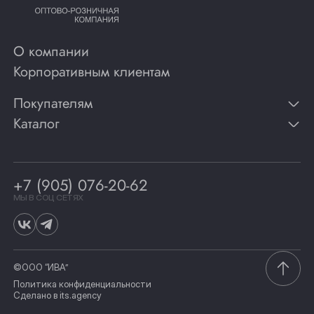
О компании
Корпоративным клиентам
Покупателям
Каталог
Контакты
Публикации
Вино
Способы оплаты
Игристые вина
Гарантии
Коньяк
+7 (905) 076-20-62
Программа лояльности
Виски
Винотеки
МЫ В СОЦ СЕТЯХ
Гастрономия
©ООО “ИВА”
Политика конфиденциальности
Сделано в
its.agency