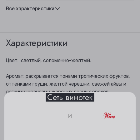
Вкус:
Фруктовый
Все характеристики
Подходит к:
Рыба, Овощи на гриле, Сыр
Характеристики
Выберите ваш город
Цвет: светлый, соломенно-желтый.
Анжеро-Судженск
Барнаул
Аромат: раскрывается тонами тропических фруктов,
оттенками груши, желтой черешни, свежей айвы и
Белово
легкими нюансами жареных лесных орехов.
Сеть винотек
Берёзовский
Вкус: элегантный, с освежающей кислотностью,
Бийск
и
хорошей структурой и мягким фруктовым
послевкусием с пикантной горчинкой.
18+
Кемерово
Киселёвск
Гастрономические сочетания: можно подавать к