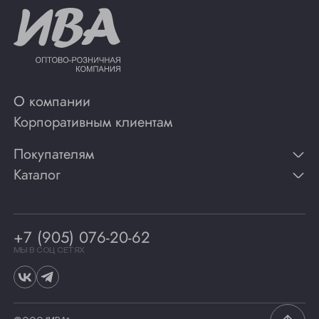
О компании
Корпоративным клиентам
Покупателям
Каталог
Контакты
Публикации
Вино
Способы оплаты
Игристые вина
Гарантии
Коньяк
+7 (905) 076-20-62
Программа лояльности
Виски
Винотеки
МЫ В СОЦ СЕТЯХ
Гастрономия