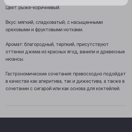
Новосибирск
Цвет: рыже-коричневый.
Осинники
Вкус: мягкий, сладковатый, с насыщенными
Прокопьевск
ореховыми и фруктовыми нотками.
Томск
Аромат: благородный, терпкий, присутствуют
Юрга
оттенки джема из красных ягод, ванили и древесные
нюансы.
Гастрономические сочетания: превосходно подойдет
в качестве как аперитива, так и дижестива, а также в
сочетании с сигарой или как основа для коктейлей.