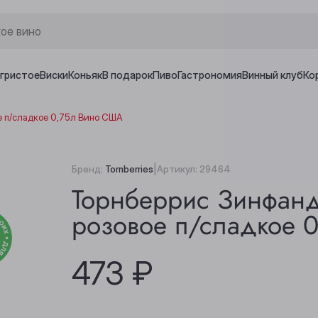
игристое
Виски
Коньяк
В подарок
Пиво
Гастрономия
Винный клуб
Ко
е п/сладкое 0,75л Вино США
|
Бренд:
Tornberries
Артикул:
29464
Торнберрис Зинфанд
розовое п/сладкое 
473 ₽