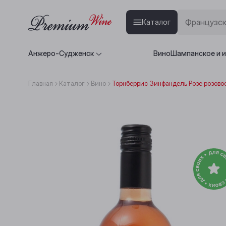
Каталог
Анжеро-Судженск
Вино
Шампанское и 
Главная
Каталог
Вино
Торнберрис Зинфандель Розе розово