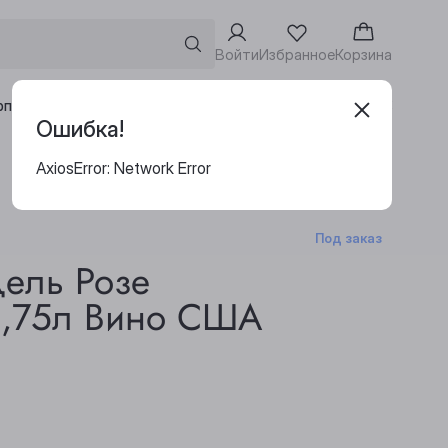
Войти
Избранное
Корзина
Адреса винотек
рпоративным клиентам
Ошибка!
AxiosError: Network Error
Под заказ
ель Розе
0,75л Вино США