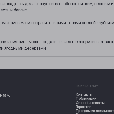
вая сладость делает вкус вина особенно питким, нежным и
сть и баланс.
ромат вина манит выразительными тонами спелой клубник
четания: вино можно подать в качестве аперитива, а такж
ми ягодными десертами.
ПОКУПАТЕЛЯМ
нтам
Контакты
Публикации
Способы оплаты
Гарантии
Программа лояльнос