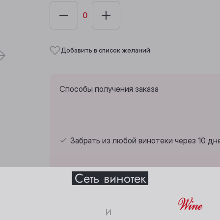
Добавить в список желаний
Способы получения заказа
Забрать из любой винотеки через 10 дн
Выберите ваш город
Сеть винотек
Анжеро-Судженск
Междуреченск
и
Страна:
США
Барнаул
Мыски