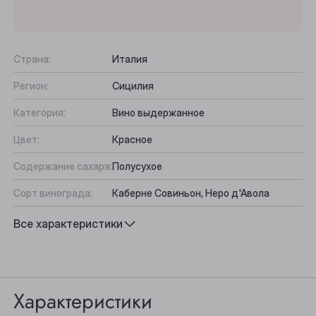
Страна:
Италия
Регион:
Сицилия
Категория:
Вино выдержанное
Цвет:
Красное
Содержание сахара:
Полусухое
Сорт винограда:
Каберне Совиньон, Неро д'Авола
Вкус:
Округлый, Пряный, Щедрый
Все характеристики
Выберите ваш город
Подходит к:
Паста, Рагу, Морепродукты
Анжеро-Судженск
Характеристики
Барнаул