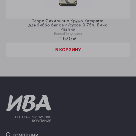
Терре Сичилиане Крудо Катаратто
Дзибиббо белое п/сухое 0,75л. Вино
Италия
Белое
Полусухое
1 570 ₽
В КОРЗИНУ
О компании