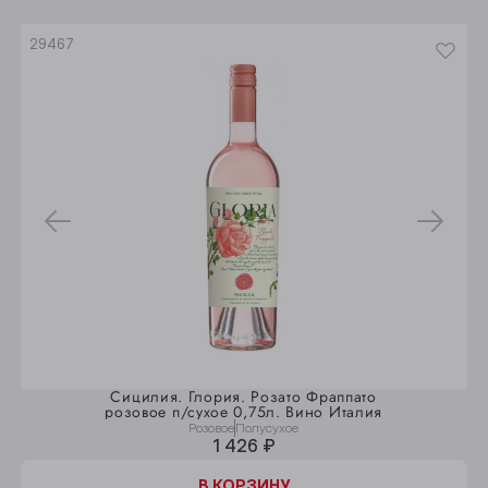
Юрга
29467
Сицилия. Глория. Розато Фраппато
розовое п/сухое 0,75л. Вино Италия
Розовое
Полусухое
1 426 ₽
В КОРЗИНУ