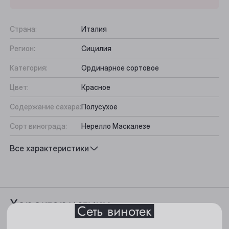
Страна:
Италия
Регион:
Сицилия
Категория:
Ординарное сортовое
Цвет:
Красное
Содержание сахара:
Полусухое
Выберите ваш город
Сорт винограда:
Нерелло Маскалезе
Вкус:
Свежий, Сбалансированный,
Все характеристики
Анжеро-Судженск
Бархатистый
Барнаул
Подходит к:
Средиземноморская кухня
Белово
Характеристики
Сеть винотек
Берёзовский