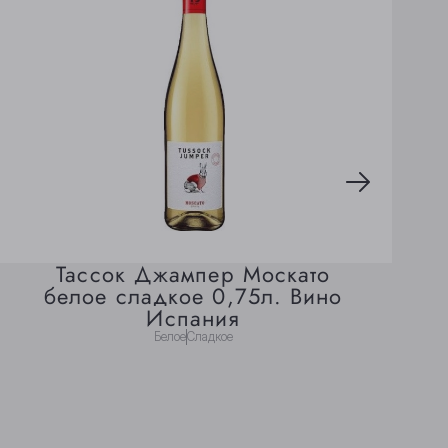
Тассок Джампер Москато
белое сладкое 0,75л. Вино
Испания
Белое
Сладкое