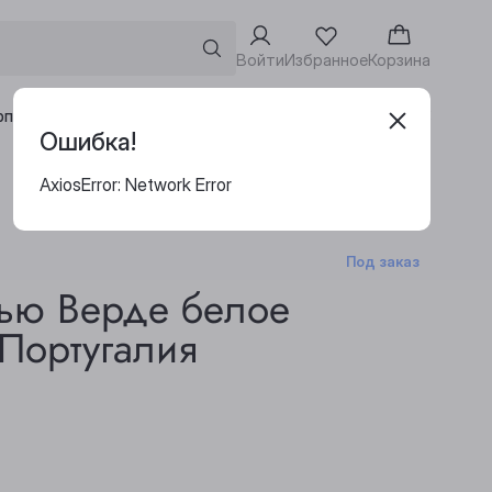
Войти
Избранное
Корзина
Адреса винотек
рпоративным клиентам
Ошибка!
AxiosError: Network Error
Под заказ
ью Верде белое
 Португалия