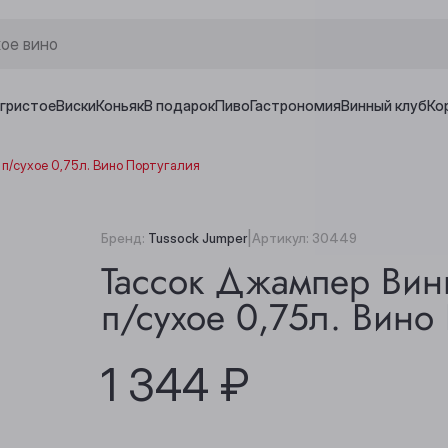
игристое
Виски
Коньяк
В подарок
Пиво
Гастрономия
Винный клуб
Ко
п/сухое 0,75л. Вино Португалия
|
Бренд:
Tussock Jumper
Артикул:
30449
Тассок Джампер Вин
п/сухое 0,75л. Вино
1 344 ₽