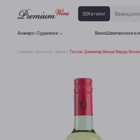
Каталог
Анжеро-Судженск
Вино
Шампанское и 
Главная
Каталог
Вино
Тассок Джампер Винью Верде белое 