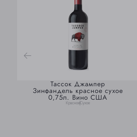
Тассок Джампер
Зинфандель красное сухое
0,75л. Вино США
Красное
Сухое