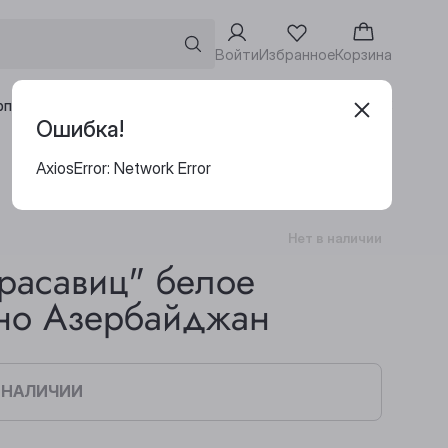
Войти
Избранное
Корзина
Адреса винотек
рпоративным клиентам
Ошибка!
AxiosError: Network Error
Нет в наличии
расавиц" белое
ино Азербайджан
В НАЛИЧИИ