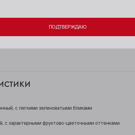
Берёзовский
Новосибирск
ите свое совершеннолетие и согласие
на обработку личных 
Бийск
Осинники
ПОДТВЕРЖДАЮ
Кемерово
Прокопьевск
Киселёвск
Томск
Ленинск-Кузнецкий
Юрга
истики
енный, с легкими зеленоватыми бликами.
, с характерными фруктово-цветочными оттенками.