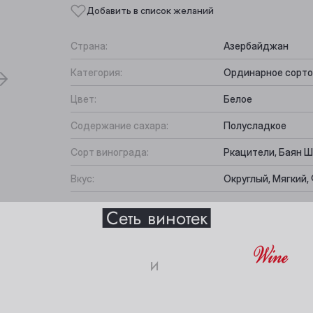
Добавить в список желаний
Страна:
Азербайджан
Категория:
Ординарное сорто
Цвет:
Белое
Содержание сахара:
Полусладкое
Сорт винограда:
Ркацители, Баян 
Вкус:
Округлый, Мягкий,
Выберите ваш город
Подходит к:
Мягкие сыры, Фру
Все характеристики
Сеть винотек
Анжеро-Судженск
Междуреченск
и
Барнаул
Мыски
18+
Белово
Новокузнецк