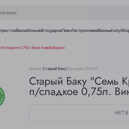
игристое
Виски
Коньяк
В подарок
Пиво
Гастрономия
Винный клуб
Ко
 п/сладкое 0,75л. Вино Азербайджан
|
Бренд:
Старый Баку
Артикул:
30443
Старый Баку "Семь К
п/сладкое 0,75л. В
НЕТ 