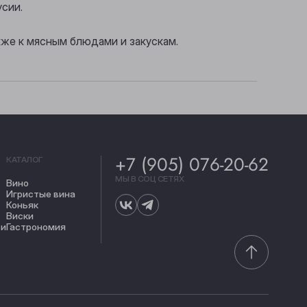
усии.
кже к мясным блюдами и закускам.
+7 (905) 076-20-62
КАТАЛОГ
МЫ В СОЦ СЕТЯХ
Вино
Игристые вина
Коньяк
Виски
ти
Гастрономия