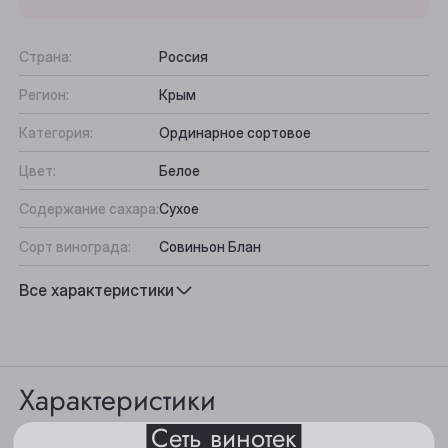
Страна:
Россия
Регион:
Крым
Категория:
Ординарное сортовое
Цвет:
Белое
Содержание сахара:
Сухое
Сорт винограда:
Совиньон Блан
Выберите ваш город
Вкус:
Освежающий, Фруктово-минеральный
Все характеристики
Анжеро-Судженск
Подходит к:
Аперитив, Рыба, Белое мясо
Барнаул
Характеристики
Белово
Сеть винотек
Берёзовский