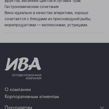
фруктов, весенних цветов и луговых трав.
Томск
Гастрономические сочетания
Вино идеально в качестве аперитива, хорошо
Юрга
сочетается с блюдами из пресноводной рыбы,
морепродуктами — моллюсками, устрицами.
О компании
Корпоративным клиентам
Покупателям