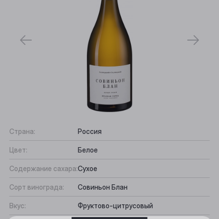
Страна:
Россия
Выберите ваш город
Цвет:
Белое
Анжеро-Судженск
Содержание сахара:
Сухое
Барнаул
Сорт винограда:
Совиньон Блан
Вкус:
Фруктово-цитрусовый
Белово