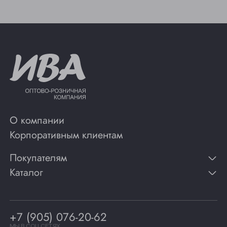
О компании
Корпоративным клиентам
Покупателям
Каталог
Контакты
Публикации
Вино
Способы оплаты
Игристые вина
Гарантии
Коньяк
+7 (905) 076-20-62
Программа лояльности
Виски
Винотеки
МЫ В СОЦ СЕТЯХ