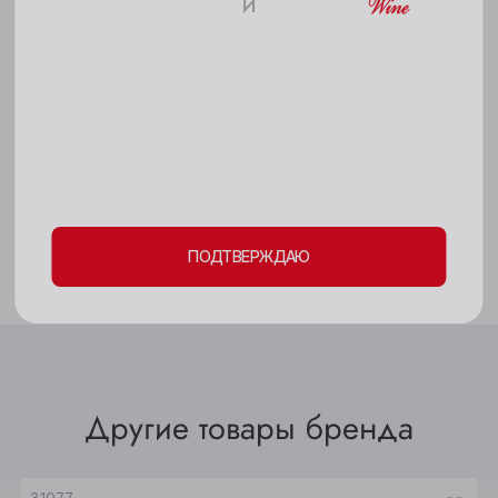
и
18+
Кемерово
Аромат: сложный, гармоничный,
выразительный,оттенками цитрусовых, айвы, меда,
Киселёвск
минералов.
Пожалуйста, подтвердите свое
Ленинск-Кузнецкий
совершеннолетие и согласие
на обработку
Вкус: яркий, сбалансированный, фруктово-цветочный.
Междуреченск
личных данных и файлов cookie
Гастрономическое сочетание: овощи, рыба, белое
Мыски
мясо, паста, сыры.
ПОДТВЕРЖДАЮ
Новокузнецк
Новосибирск
Осинники
Прокопьевск
Другие товары бренда
Томск
Юрга