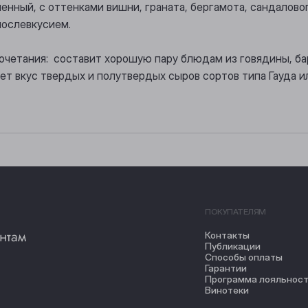
енный, с оттенками вишни, граната, бергамота, сандаловог
ослевкусием.
очетания: составит хорошую пару блюдам из говядины, бар
ет вкус твердых и полутвердых сыров сортов типа Гауда и
ПОКУПАТЕЛЯМ
нтам
Контакты
Публикации
Способы оплаты
Гарантии
Программа лояльнос
Винотеки