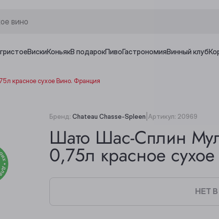
игристое
Виски
Коньяк
В подарок
Пиво
Гастрономия
Винный клуб
Ко
5л красное сухое Вино. Франция
|
Бренд:
Chateau Chasse-Spleen
Артикул:
20969
Шато Шас-Сплин Мул
0,75л красное сухое
НЕТ 