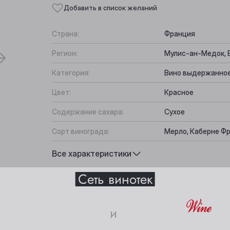
Добавить в список желаний
Страна:
Франция
Регион:
Мулис-ан-Медок, 
Категория:
Вино выдержанно
Цвет:
Красное
Содержание сахара:
Сухое
Сорт винограда:
Мерло, Каберне Фр
Вкус:
Вишневый, Элеган
Все характеристики
Выберите ваш город
Подходит к:
Сыр, Говядина, Ди
Сеть винотек
Анжеро-Судженск
Междуреченск
и
Барнаул
Мыски