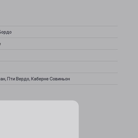
Бордо
е
ан, Пти Вердо, Каберне Совиньон
тный
чь