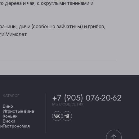
о дерева и чая, с округлыми танинами и
анины, дичи (особенно зайчатины) и грибов,
ли Мимолет.
+7 (905) 076-20-62
КАТАЛОГ
МЫ В СОЦ СЕТЯХ
Вино
Игристые вина
Коньяк
Виски
ти
Гастрономия