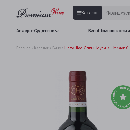
Каталог
Анжеро-Судженск
Вино
Шампанское и 
Главная
Каталог
Вино
Шато Шас-Сплин Мули-ан-Медок 0,7