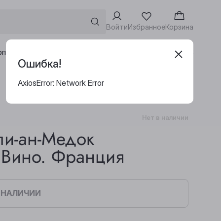
Войти
Избранное
Корзина
Адреса винотек
рпоративным клиентам
Ошибка!
AxiosError: Network Error
Нет в наличии
и-ан-Медок
 Вино. Франция
В НАЛИЧИИ