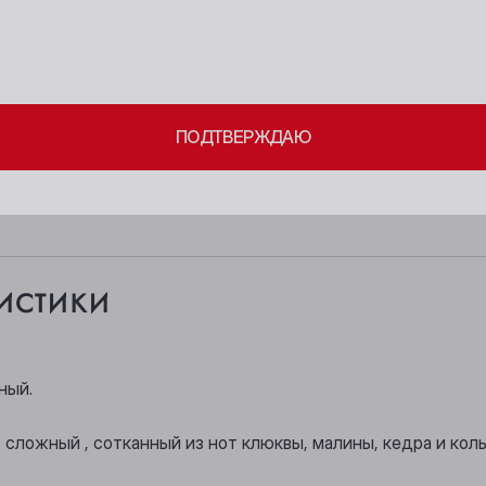
18+
Белово
Новокузнецк
Берёзовский
Новосибирск
ите свое совершеннолетие и согласие
на обработку личных 
Бийск
Осинники
ПОДТВЕРЖДАЮ
Кемерово
Прокопьевск
Киселёвск
Томск
Ленинск-Кузнецкий
Юрга
истики
ный.
 сложный , сотканный из нот клюквы, малины, кедра и колы