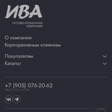
О компании
Корпоративным клиентам
Покупателям
Каталог
Контакты
Публикации
Вино
Способы оплаты
Игристые вина
Гарантии
Коньяк
+7 (905) 076-20-62
Программа лояльности
Виски
Винотеки
МЫ В СОЦ СЕТЯХ
Гастрономия