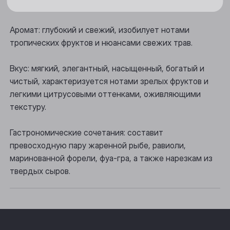
Цвет: привлекательный, соломенно-желтый.
Новосибирск
Осинники
Аромат: глубокий и свежий, изобилует нотами
тропических фруктов и нюансами свежих трав.
Прокопьевск
Вкус: мягкий, элегантный, насыщенный, богатый и
Томск
чистый, характеризуется нотами зрелых фруктов и
Юрга
легкими цитрусовыми оттенками, оживляющими
текстуру.
Гастрономические сочетания: составит
превосходную пару жаренной рыбе, равиоли,
маринованной форели, фуа-гра, а также нарезкам из
твердых сыров.