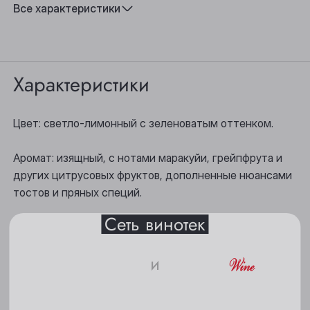
Вкус:
Тропические фрукты, Освежающий
Все характеристики
Подходит к:
Десерты, Сыр, Аперитив
Характеристики
Выберите ваш город
Цвет: светло-лимонный с зеленоватым оттенком.
Анжеро-Судженск
Аромат: изящный, с нотами маракуйи, грейпфрута и
Барнаул
других цитрусовых фруктов, дополненные нюансами
тостов и пряных специй.
Белово
Сеть винотек
Вкус: богатый, шелковистый, освежающий, хорошо
Берёзовский
сбалансированный, с нотками дыни, спелого
Бийск
и
абрикоса, тропических фруктов, нектарина и
длительным послевкусием.
18+
Кемерово