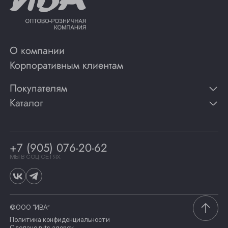
О компании
Корпоративным клиентам
Покупателям
Каталог
Контакты
Публикации
Вино
Способы оплаты
Игристые вина
Гарантии
Коньяк
+7 (905) 076-20-62
Программа лояльности
Виски
Винотеки
МЫ В СОЦ СЕТЯХ
Гастрономия
©ООО “ИВА”
Политика конфиденциальности
Сделано в
its.agency