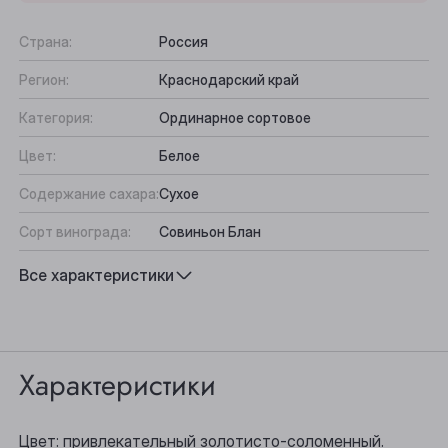
Страна:
Россия
Регион:
Краснодарский край
Категория:
Ординарное сортовое
Цвет:
Белое
Содержание сахара:
Сухое
Сорт винограда:
Совиньон Блан
Вкус:
Цитрусово-минеральный
Все характеристики
Подходит к:
Сыр, Морепродукты, Курица
Выберите ваш город
Характеристики
Анжеро-Судженск
Барнаул
Цвет: привлекательный золотисто-соломенный.