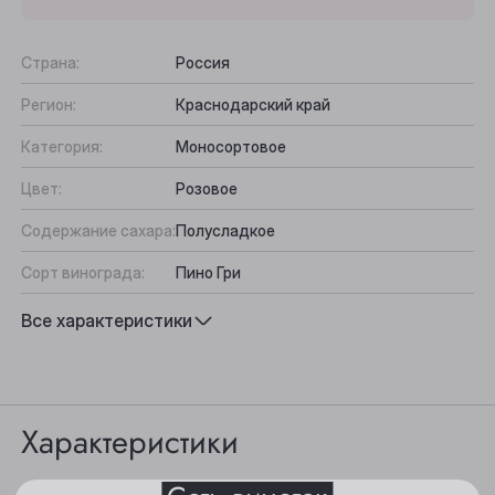
Страна:
Россия
Регион:
Краснодарский край
Категория:
Моносортовое
Цвет:
Розовое
Содержание сахара:
Полусладкое
Сорт винограда:
Пино Гри
Выберите ваш город
Вкус:
Фруктово-ягодный, Сбалансированный
Все характеристики
Подходит к:
Десерты, Дижестив
Анжеро-Судженск
Барнаул
Характеристики
Белово