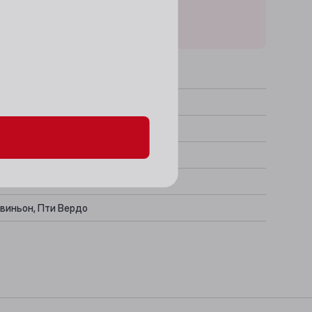
данных и файлов cookie
, АОС
виньон, Пти Вердо
ктово-пряный
 мяса, Ягнятина, Белое мясо