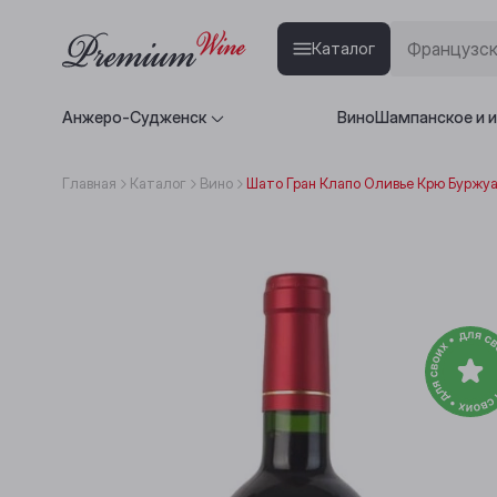
Каталог
Анжеро-Судженск
Вино
Шампанское и 
Главная
Каталог
Вино
Шато Гран Клапо Оливье Крю Буржуа