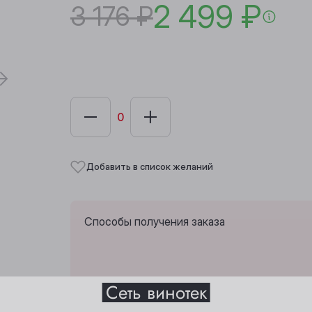
2 499 ₽
3 176 ₽
Добавить в список желаний
Способы получения заказа
Выберите ваш город
Сеть винотек
Забрать из любой винотеки через 10 дн
Анжеро-Судженск
Междуреченск