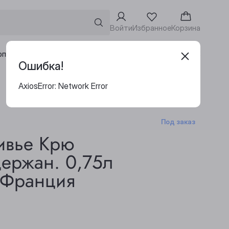
Войти
Избранное
Корзина
Адреса винотек
рпоративным клиентам
Ошибка!
AxiosError: Network Error
Под заказ
ивье Крю
ержан. 0,75л
о Франция