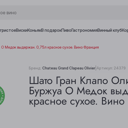
игристое
Виски
Коньяк
В подарок
Пиво
Гастрономия
Винный клуб
Ко
 О Медок выдержан. 0,75л красное сухое. Вино Франция
|
Бренд:
Chateau Grand Clapeau Olivier
Артикул:
24379
Шато Гран Клапо Ол
Буржуа О Медок выд
красное сухое. Вин