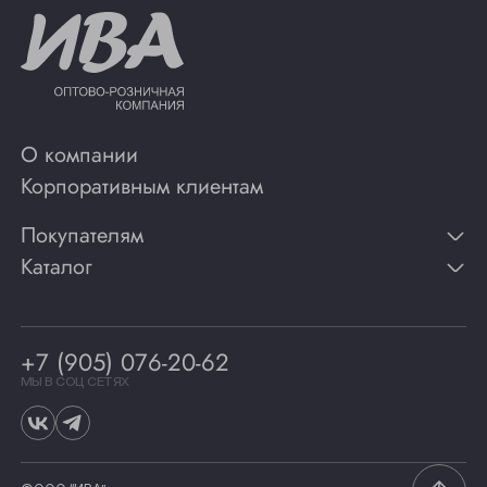
О компании
Корпоративным клиентам
Покупателям
Каталог
Контакты
Публикации
Вино
Способы оплаты
Игристые вина
Гарантии
Коньяк
+7 (905) 076-20-62
Программа лояльности
Виски
Винотеки
МЫ В СОЦ СЕТЯХ
Гастрономия