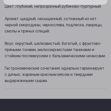
Новосибирск
Цвет: глубокий, непрозрачный рубиново-пурпурный.
Осинники
Аромат: щедрый, насыщенный, сотканный из нот
Прокопьевск
черной смородины, чернослива, подлеска, лакрицы,
смолы и пряных специй.
Томск
Юрга
Вкус: округлый, шелковистый, богатый, с фруктово-
пряными тонами, мелкозернистыми танинами и
стойким послевкусием с бальзамическими нюансами.
Гастрономические сочетания: идеально гармонирует
с дичью, жареным красным мясом и твердыми
выдержанными сырам.