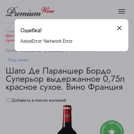
Ошибка!
Главная
Каталог
Вино
Шато Де Параншер Бордо Суперьор выдержанное 0,75л красное
сухое. Вино Франция
AxiosError: Network Error
|
Бренд:
Château de Parenchere
Артикул:
24378
Под заказ
Шато Де Параншер Бордо
Суперьор выдержанное 0,75л
красное сухое. Вино Франция
Добавить в список желаний