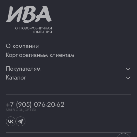
О компании
Корпоративным клиентам
Покупателям
Каталог
Контакты
Публикации
Вино
Способы оплаты
Игристые вина
Гарантии
Коньяк
+7 (905) 076-20-62
Программа лояльности
Виски
Винотеки
МЫ В СОЦ СЕТЯХ
Гастрономия