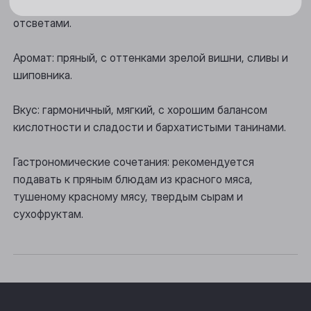
Цвет: насыщенный красный, с фиолетовыми
Новосибирск
отсветами.
Осинники
Аромат: пряный, с оттенками зрелой вишни, сливы и
Прокопьевск
шиповника.
Томск
Вкус: гармоничный, мягкий, с хорошим балансом
Юрга
кислотности и сладости и бархатистыми танинами.
Гастрономические сочетания: рекомендуется
подавать к пряным блюдам из красного мяса,
тушеному красному мясу, твердым сырам и
сухофруктам.