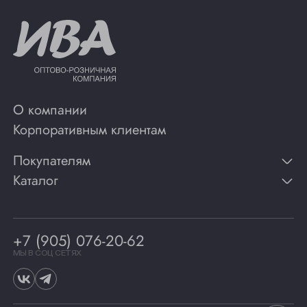
О компании
Корпоративным клиентам
Покупателям
Каталог
Контакты
Публикации
Вино
Способы оплаты
Игристые вина
Гарантии
Коньяк
+7 (905) 076-20-62
Программа лояльности
Виски
Винотеки
МЫ В СОЦ СЕТЯХ
Гастрономия