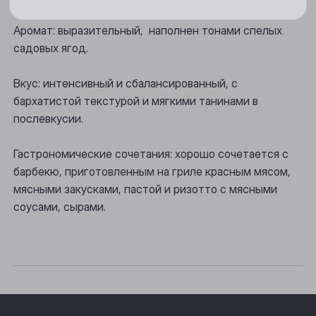
Новосибирск
Аромат: выразительный, наполнен тонами спелых
Осинники
садовых ягод.
Прокопьевск
Вкус: интенсивный и сбалансированный, с
Томск
бархатистой текстурой и мягкими танинами в
послевкусии.
Юрга
Гастрономические сочетания: хорошо сочетается с
барбекю, приготовленным на гриле красным мясом,
мясными закусками, пастой и ризотто с мясными
соусами, сырами.