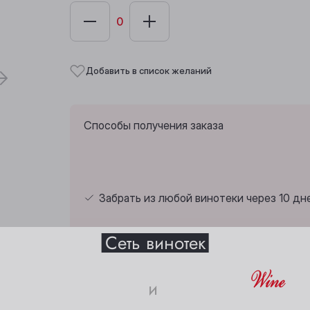
Добавить в список желаний
Способы получения заказа
Забрать из любой винотеки через 10 дн
Выберите ваш город
Сеть винотек
Анжеро-Судженск
Междуреченск
и
Барнаул
Мыски
Страна:
Франция