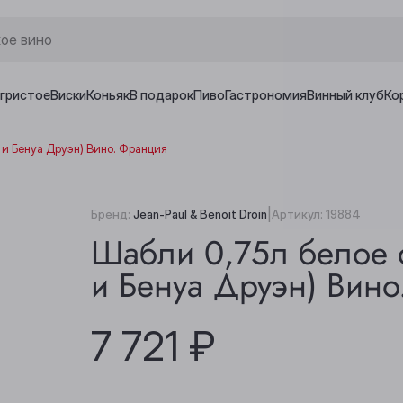
игристое
Виски
Коньяк
В подарок
Пиво
Гастрономия
Винный клуб
Ко
и Бенуа Друэн) Вино. Франция
|
Бренд:
Jean-Paul & Benoit Droin
Артикул:
19884
Шабли 0,75л белое 
и Бенуа Друэн) Вин
7 721 ₽