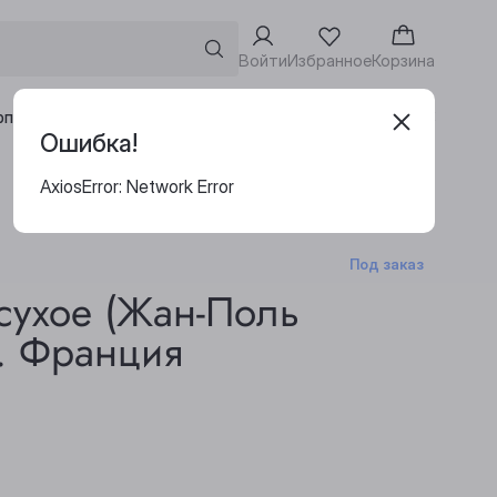
Войти
Избранное
Корзина
Адреса винотек
рпоративным клиентам
Ошибка!
AxiosError: Network Error
Под заказ
сухое (Жан-Поль
о. Франция