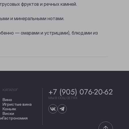
трусовых фруктов и речных камней.
овыми и минеральными нотами.
обенно — омарами и устрицами), блюдами из
+7 (905) 076-20-62
КАТАЛОГ
МЫ В СОЦ СЕТЯХ
Вино
Игристые вина
Коньяк
Виски
ти
Гастрономия