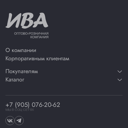
О компании
Корпоративным клиентам
Покупателям
Каталог
Контакты
Публикации
Вино
Способы оплаты
Игристые вина
Гарантии
Коньяк
+7 (905) 076-20-62
Программа лояльности
Виски
Винотеки
МЫ В СОЦ СЕТЯХ
Гастрономия