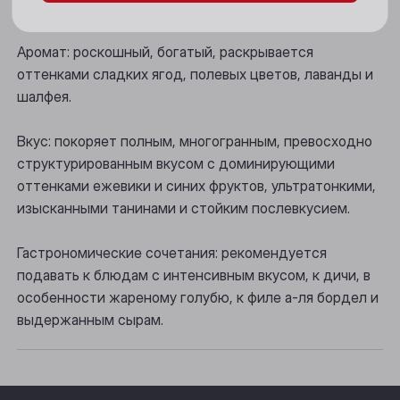
Цвет: глубокий вишнево-рубиновый.
Новосибирск
Аромат: роскошный, богатый, раскрывается
Осинники
оттенками сладких ягод, полевых цветов, лаванды и
Прокопьевск
шалфея.
Томск
Вкус: покоряет полным, многогранным, превосходно
структурированным вкусом с доминирующими
Юрга
оттенками ежевики и синих фруктов, ультратонкими,
изысканными танинами и стойким послевкусием.
Гастрономические сочетания: рекомендуется
подавать к блюдам с интенсивным вкусом, к дичи, в
особенности жареному голубю, к филе а-ля бордел и
выдержанным сырам.