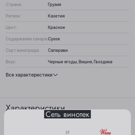
Страна:
Грузия
Регион:
Кахетия
Цвет:
Красное
Содержание сахара:
Сухое
Сорт винограда:
Саперави
Выберите ваш город
Вкус:
Черные ягоды, Вишня, Гвоздика
Подходит к:
Десерты, Фрукты, Мясо на гриле,
Все характеристики
Баранина
Анжеро-Судженск
Барнаул
Белово
Характеристики
Сеть винотек
Берёзовский
Цвет: рубиново-красный.
Бийск
и