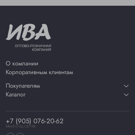
О компании
Корпоративным клиентам
Покупателям
Каталог
Контакты
Публикации
Вино
Способы оплаты
Игристые вина
Гарантии
Коньяк
+7 (905) 076-20-62
Программа лояльности
Виски
Винотеки
МЫ В СОЦ СЕТЯХ
Гастрономия