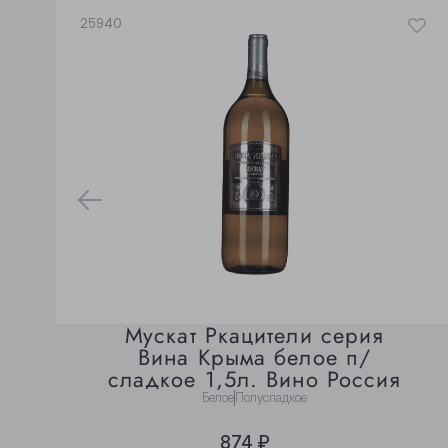
25940
Мускат Ркацители серия
Вина Крыма белое п/
сладкое 1,5л. Вино Россия
Белое
Полусладкое
874 ₽