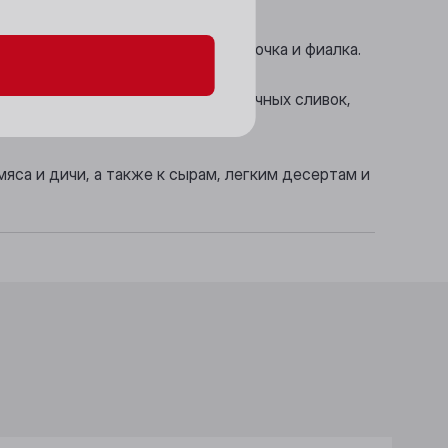
 молочные сливки, вишневая косточка и фиалка.
 нотами черной смородины и молочных сливок,
яса и дичи, а также к сырам, легким десертам и