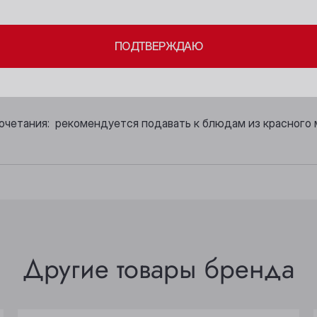
Бийск
Осинники
скрывается сортовыми нотами Саперави: черная смородина,
ПОДТВЕРЖДАЮ
Кемерово
Прокопьевск
 гармоничный, с легкой терпкостью и приятной сладостью,
Киселёвск
Томск
й длины украшено нюансами черного шоколада.
Ленинск-Кузнецкий
Юрга
очетания: рекомендуется подавать к блюдам из красного м
Другие товары бренда