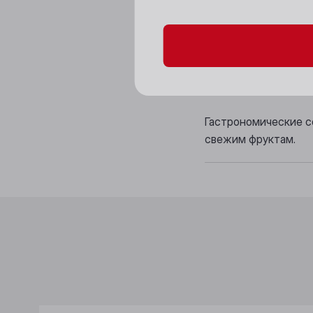
Аромат: чистый, ра
Вкус: бархатистый,
послевкусие средне
Гастрономические с
свежим фруктам.