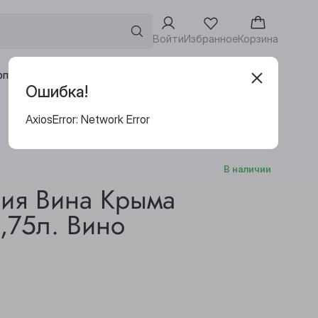
Войти
Избранное
Корзина
Адреса винотек
рпоративным клиентам
Ошибка!
AxiosError: Network Error
В наличии
ия Вина Крыма
,75л. Вино