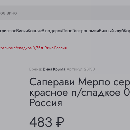
игристое
Виски
Коньяк
В подарок
Пиво
Гастрономия
Винный клуб
Ко
расное п/сладкое 0,75л. Вино Россия
|
Бренд:
Вина Крыма
Артикул:
26193
Саперави Мерло сер
красное п/сладкое 0
Россия
483 ₽