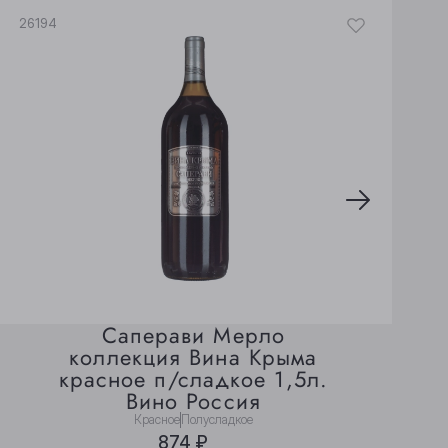
26194
2
Саперави Мерло
коллекция Вина Крыма
красное п/сладкое 1,5л.
Вино Россия
Красное
Полусладкое
874 ₽