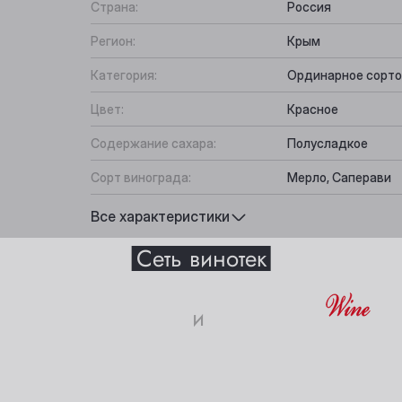
Страна:
Россия
Регион:
Крым
Категория:
Ординарное сорто
Цвет:
Красное
Содержание сахара:
Полусладкое
Сорт винограда:
Мерло, Саперави
Вкус:
Бархатистый, Гар
Все характеристики
Выберите ваш город
Подходит к:
Десерты, Сыр, Фру
Сеть винотек
Анжеро-Судженск
Междуреченск
и
истики
Барнаул
Мыски
18+
Белово
Новокузнецк
Берёзовский
Новосибирск
ите свое совершеннолетие и согласие
на обработку личных 