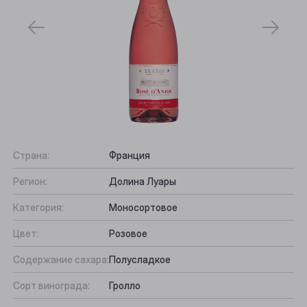
Страна:
Франция
Регион:
Долина Луары
Выберите ваш город
Категория:
Моносортовое
Цвет:
Розовое
Анжеро-Судженск
Содержание сахара:
Полусладкое
Барнаул
Сорт винограда:
Гролло
Белово