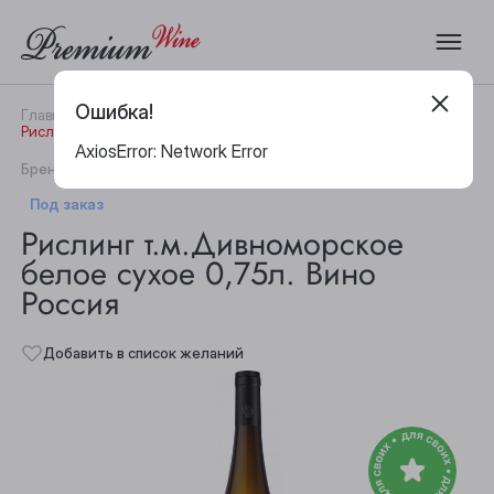
Ошибка!
Главная
Каталог
Вино
Рислинг т.м.Дивноморское белое сухое 0,75л. Вино Россия
AxiosError: Network Error
|
Бренд:
Усадьба Дивноморское
Артикул:
31586
Под заказ
Рислинг т.м.Дивноморское
белое сухое 0,75л. Вино
Россия
Добавить в список желаний