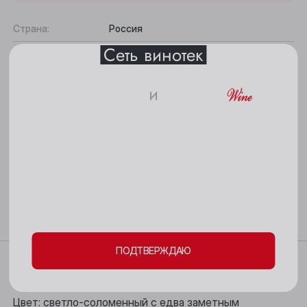
Барнаул
Страна:
Россия
Белово
Сеть винотек
Регион:
Краснодарский край
Берёзовский
Категория:
Географическое
Бийск
и
Цвет:
Белое
18+
Кемерово
Содержание сахара:
Сухое
Киселёвск
Сорт винограда:
Рислинг
Пожалуйста, подтвердите свое
Ленинск-Кузнецкий
совершеннолетие и согласие
на обработку
Вкус:
Сбалансированный, Минеральный
Все характеристики
Междуреченск
личных данных и файлов cookie
Подходит к:
Морепродукты, Закуски, Рыба, Белое
мясо
Мыски
ПОДТВЕРЖДАЮ
Новокузнецк
Характеристики
Новосибирск
Цвет: светло-соломенный с едва заметным