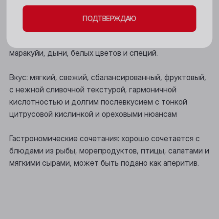
Мыски
Цвет: светло-золотистый.
ПОДТВЕРЖДАЮ
Новокузнецк
Аромат: соблазнительный, наполнен тонами
лимонного курда, персика, нектарина, груши,
Новосибирск
маракуйи, дыни, белых цветов и специй.
Осинники
Вкус: мягкий, свежий, сбалансированный, фруктовый,
Прокопьевск
с нежной сливочной текстурой, гармоничной
кислотностью и долгим послевкусием с тонкой
Томск
цитрусовой кислинкой и ореховыми нюансам
Юрга
Гастрономические сочетания: хорошо сочетается с
блюдами из рыбы, морепродуктов, птицы, салатами и
мягкими сырами, может быть подано как аперитив.