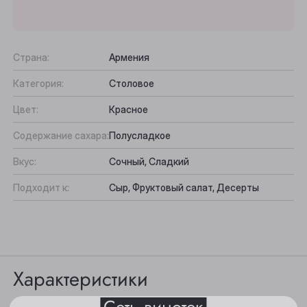
Страна:
Армения
Категория:
Столовое
Цвет:
Красное
Содержание сахара:
Полусладкое
Вкус:
Сочный, Сладкий
Выберите ваш город
Подходит к:
Сыр, Фруктовый салат, Десерты
Анжеро-Судженск
Барнаул
Характеристики
Белово