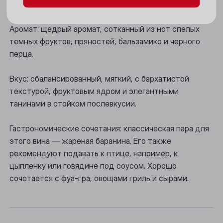
Цвет: рубиново-красный.
Новосибирск
Аромат: щедрый аромат, сотканный из нот спелых
Осинники
темных фруктов, пряностей, бальзамико и черного
перца.
Прокопьевск
Вкус: сбалансированный, мягкий, с бархатистой
Томск
текстурой, фруктовым ядром и элегантными
Юрга
танинами в стойком послевкусии.
Гастрономические сочетания: классическая пара для
этого вина — жареная баранина. Его также
рекомендуют подавать к птице, например, к
цыпленку или говядине под соусом. Хорошо
сочетается с фуа-гра, овощами гриль и сырами.