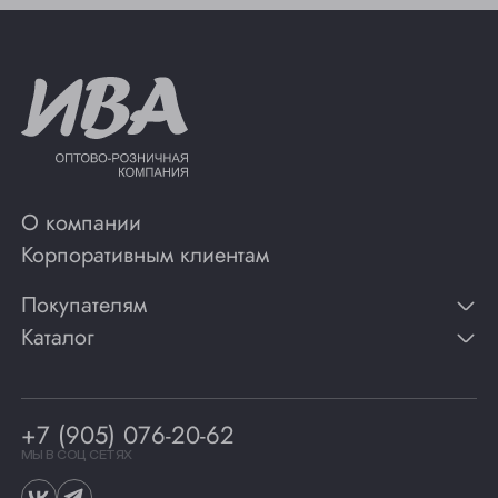
О компании
Корпоративным клиентам
Покупателям
Каталог
Контакты
Публикации
Вино
Способы оплаты
Игристые вина
Гарантии
Коньяк
+7 (905) 076-20-62
Программа лояльности
Виски
Винотеки
МЫ В СОЦ СЕТЯХ
Гастрономия