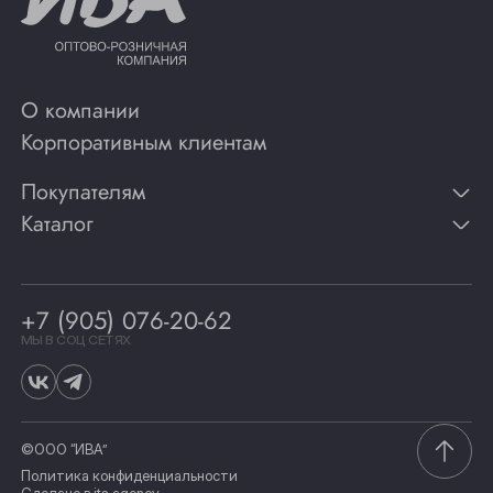
О компании
Корпоративным клиентам
Покупателям
Каталог
Контакты
Публикации
Вино
Способы оплаты
Игристые вина
Гарантии
Коньяк
+7 (905) 076-20-62
Программа лояльности
Виски
Винотеки
МЫ В СОЦ СЕТЯХ
Гастрономия
©ООО “ИВА”
Политика конфиденциальности