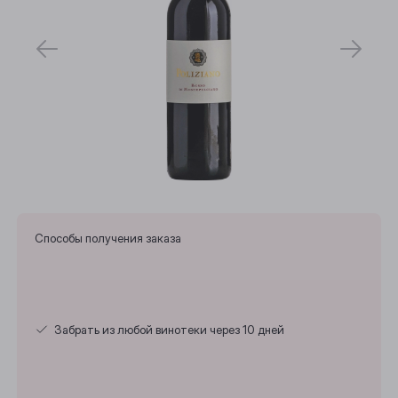
Способы получения заказа
Выберите ваш город
Забрать из любой винотеки через 10 дней
Анжеро-Судженск