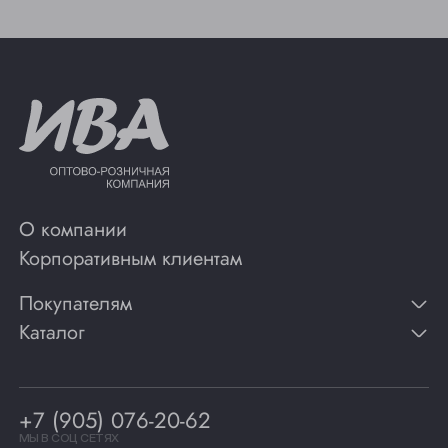
О компании
Корпоративным клиентам
Покупателям
Каталог
Контакты
Публикации
Вино
Способы оплаты
Игристые вина
Гарантии
Коньяк
+7 (905) 076-20-62
Программа лояльности
Виски
Винотеки
МЫ В СОЦ СЕТЯХ
Гастрономия