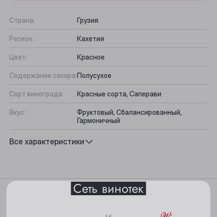
Страна:
Грузия
Регион:
Кахетия
Цвет:
Красное
Содержание сахара:
Полусухое
Сорт винограда:
Красные сорта, Саперави
Выберите ваш город
Вкус:
Фруктовый, Сбалансированный,
Гармоничный
Анжеро-Судженск
Подходит к:
Фрукты, В чистом виде, Десерты
Все характеристики
Барнаул
Белово
Сеть винотек
Характеристики
Берёзовский
Бийск
и