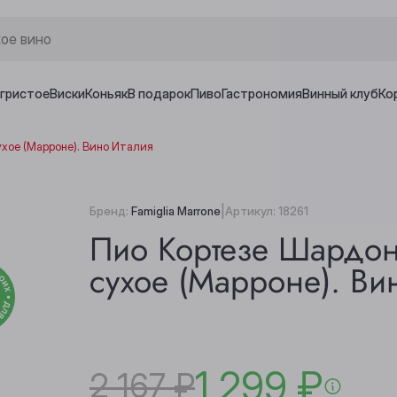
игристое
Виски
Коньяк
В подарок
Пиво
Гастрономия
Винный клуб
Ко
ухое (Марроне). Вино Италия
|
Бренд:
Famiglia Marrone
Артикул:
18261
Пио Кортезе Шардон
сухое (Марроне). Ви
1 299 ₽
2 167 ₽