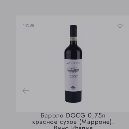
14386
Бароло DOCG 0,75л
красное сухое (Марроне).
Вино Италия