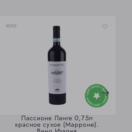
18259
1
Пассионе Ланге 0,75л
красное сухое (Марроне).
Вино Италия