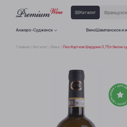
Каталог
Анжеро-Судженск
Вино
Шампанское и 
Главная
Каталог
Вино
Пио Кортезе Шардоне 0,75л белое с