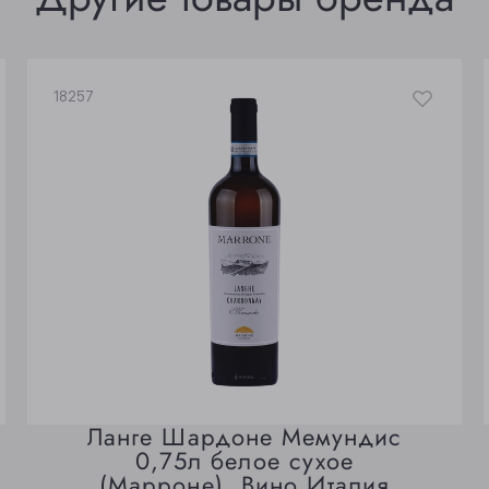
18257
Ланге Шардоне Мемундис
0,75л белое сухое
(Марроне). Вино Италия