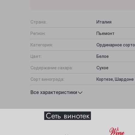
Страна:
Италия
Регион:
Пьемонт
Категория:
Ординарное сорто
Цвет:
Белое
Содержание сахара:
Сухое
Сорт винограда:
Кортезе, Шардоне
Вкус:
Фруктово-цитрусо
Все характеристики
Подходит к:
Морепродукты, Бе
Выберите ваш город
Сеть винотек
Анжеро-Судженск
Междуреченск
истики
Барнаул
Мыски