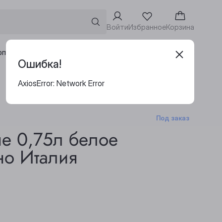
Войти
Избранное
Корзина
Адреса винотек
рпоративным клиентам
Ошибка!
AxiosError: Network Error
Под заказ
е 0,75л белое
но Италия