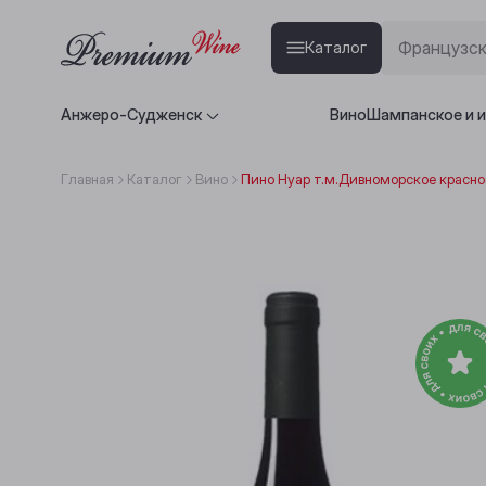
Каталог
Анжеро-Судженск
Вино
Шампанское и 
Главная
Каталог
Вино
Пино Нуар т.м.Дивноморское красное