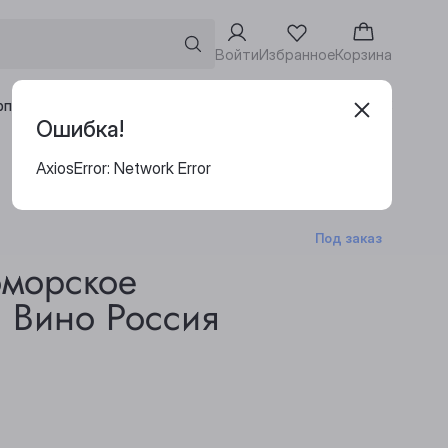
Войти
Избранное
Корзина
Адреса винотек
рпоративным клиентам
Ошибка!
AxiosError: Network Error
Под заказ
оморское
. Вино Россия