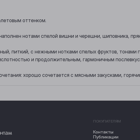
иолетовым оттенком.
наполнен нотами спелой вишни и черешни, шиповника, пр
нный, питкий, с нежными нотками спелых фруктов, тонами 
ислотностью и продолжительным, гармоничным послевкус
очетания: хорошо сочетается с мясными закусками, горяч
ПОКУПАТЕЛЯМ
нтам
Контакты
Публикации