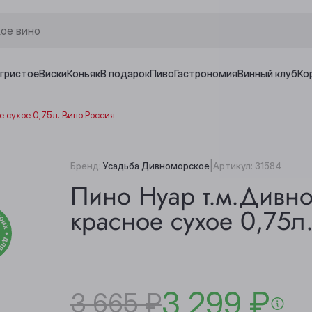
игристое
Виски
Коньяк
В подарок
Пиво
Гастрономия
Винный клуб
Ко
 сухое 0,75л. Вино Россия
|
Бренд:
Усадьба Дивноморское
Артикул:
31584
Пино Нуар т.м.Дивн
красное сухое 0,75л
3 299 ₽
3 665 ₽