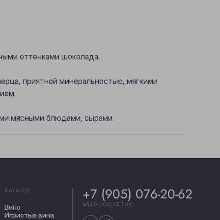
яными оттенками шоколада.
перца, приятной минеральностью, мягкими
ием.
ими мясными блюдами, сырами.
+7 (905) 076-20-62
КАТАЛОГ
МЫ В СОЦ СЕТЯХ
Вино
Игристые вина