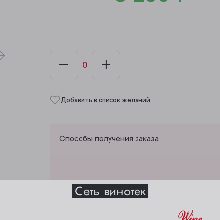
Добавить в список желаний
Способы получения заказа
Выберите ваш город
Сеть винотек
Забрать из любой винотеки через 10 дн
Анжеро-Судженск
Междуреченск