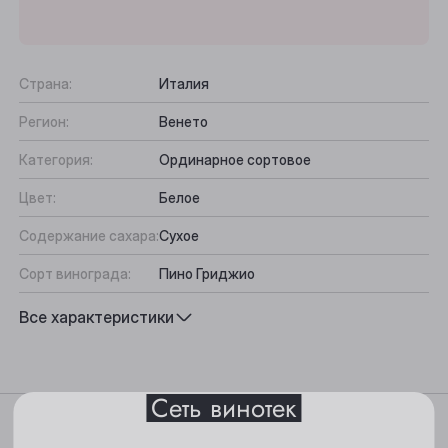
Страна:
Италия
Регион:
Венето
Категория:
Ординарное сортовое
Цвет:
Белое
Выберите ваш город
Содержание сахара:
Сухое
Сорт винограда:
Пино Гриджио
Анжеро-Судженск
Вкус:
Гармоничный, Свежий
Все характеристики
Барнаул
Подходит к:
Паста, Аперитив
Белово
Сеть винотек
Берёзовский
Характеристики