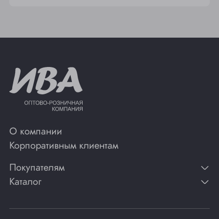
О компании
Корпоративным клиентам
Покупателям
Каталог
Контакты
Публикации
Вино
Способы оплаты
Игристые вина
Гарантии