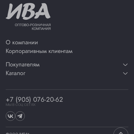
О компании
Корпоративным клиентам
Покупателям
Каталог
Контакты
Публикации
Вино
Способы оплаты
Игристые вина
Гарантии
Коньяк
+7 (905) 076-20-62
Программа лояльности
Виски
Винотеки
МЫ В СОЦ СЕТЯХ
Гастрономия