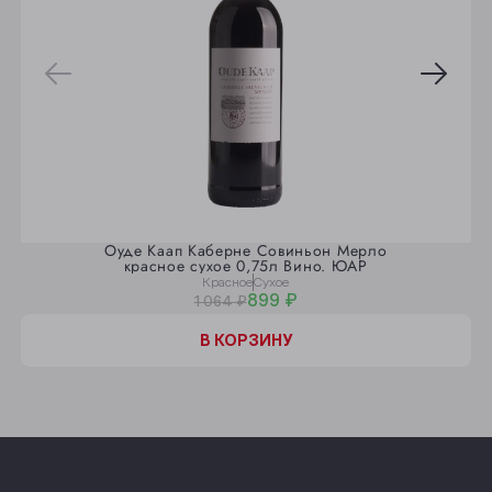
Оуде Каап Каберне Совиньон Мерло
красное сухое 0,75л Вино. ЮАР
Красное
Сухое
899 ₽
1 064 ₽
В КОРЗИНУ