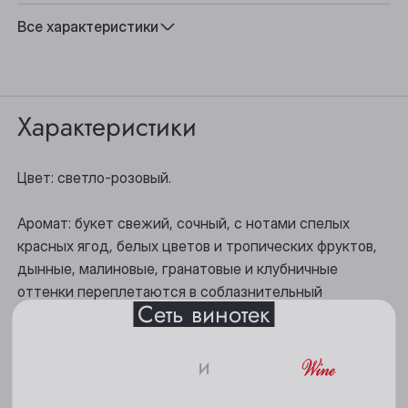
Подходит к:
Сыр, Легкие закуски, Аперитив, Салаты,
Все характеристики
Морепродукты, Пицца, Мясо на гриле
Характеристики
Выберите ваш город
Цвет: светло-розовый.
Анжеро-Судженск
Аромат: букет свежий, сочный, с нотами спелых
Барнаул
красных ягод, белых цветов и тропических фруктов,
дынные, малиновые, гранатовые и клубничные
Белово
оттенки переплетаются в соблазнительный
Сеть винотек
фейерверк ароматов.
Берёзовский
Бийск
и
Вкус: многогранный с доминирующими нотами
красной вишни, с тонами клубники и малины, мягкими
Кемерово
танинами и длительным послевкусием.