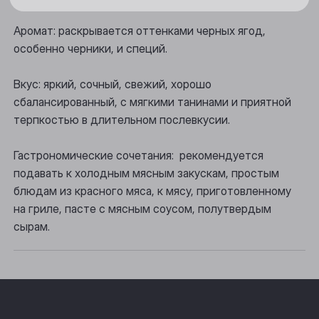
Новосибирск
Аромат: раскрывается оттенками черных ягод,
Осинники
особенно черники, и специй.
Прокопьевск
Вкус: яркий, сочный, свежий, хорошо
Томск
сбалансированный, с мягкими танинами и приятной
Юрга
терпкостью в длительном послевкусии.
Гастрономические сочетания: рекомендуется
подавать к холодным мясным закускам, простым
блюдам из красного мяса, к мясу, приготовленному
на гриле, пасте с мясным соусом, полутвердым
сырам.