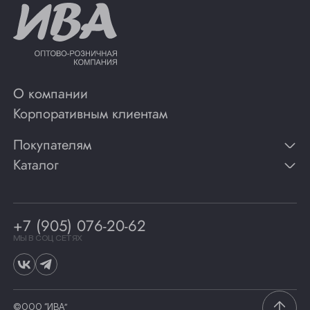
О компании
Корпоративным клиентам
Покупателям
Каталог
Контакты
Публикации
Вино
Способы оплаты
Игристые вина
Гарантии
Коньяк
+7 (905) 076-20-62
Программа лояльности
Виски
Винотеки
МЫ В СОЦ СЕТЯХ
Гастрономия
©ООО “ИВА”