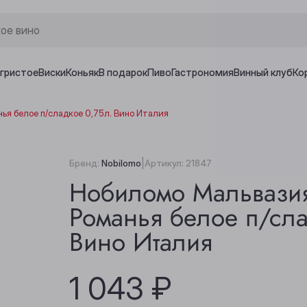
игристое
Виски
Коньяк
В подарок
Пиво
Гастрономия
Винный клуб
Ко
я белое п/сладкое 0,75л. Вино Италия
|
Бренд:
Nobilomo
Артикул:
21847
Нобиломо Мальвази
Романья белое п/сла
Вино Италия
1 043 ₽