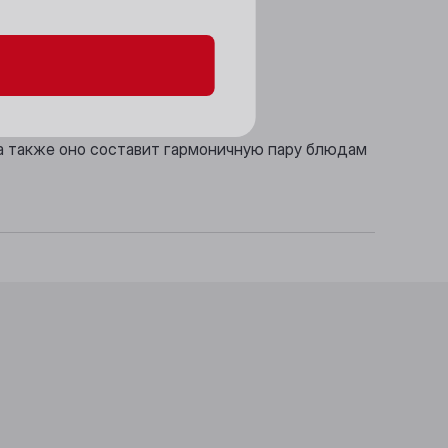
 особый шарм.
 тонами.
 а также оно составит гармоничную пару блюдам