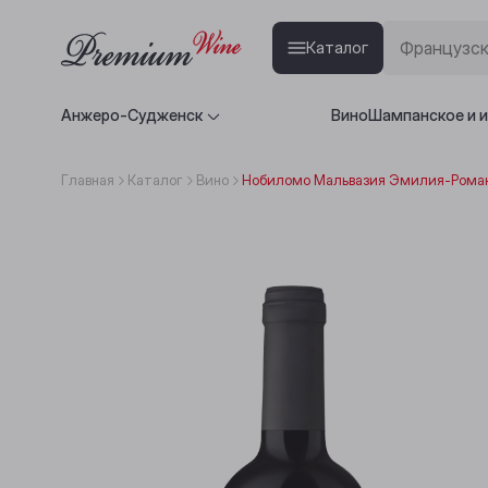
Каталог
Анжеро-Судженск
Вино
Шампанское и 
Главная
Каталог
Вино
Нобиломо Мальвазия Эмилия-Романь