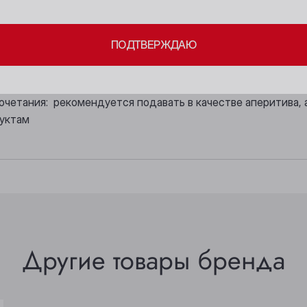
Бийск
Осинники
тово-ягодным, нежные медовые нюансы добавляют букету
ПОДТВЕРЖДАЮ
Кемерово
Прокопьевск
ый, приятный, гармоничный, сладкий, с фруктово-медовыми
Киселёвск
Томск
очетания: рекомендуется подавать в качестве аперитива,
Ленинск-Кузнецкий
Юрга
дуктам
Другие товары бренда