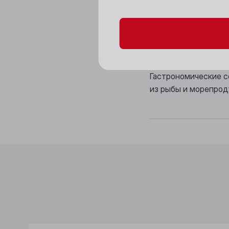
Аромат:яркий, фрук
Вкус: легкий, нежн
Гастрономические с
из рыбы и морепро