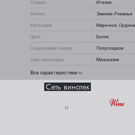
Страна:
Италия
Регион:
Эмилия-Романья
Категория:
Марочное, Ордина
Цвет:
Белое
Содержание сахара:
Полусладкое
Сорт винограда:
Мальвазия
Вкус:
Гармоничный, Фру
Все характеристики
Выберите ваш город
Подходит к:
Морепродукты, Ап
Сеть винотек
Анжеро-Судженск
Междуреченск
и
истики
Барнаул
Мыски
18+
Белово
Новокузнецк
Берёзовский
Новосибирск
ите свое совершеннолетие и согласие
на обработку личных 
соломенно-желтый.