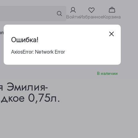
Войти
Избранное
Корзина
Адреса винотек
рпоративным клиентам
Ошибка!
AxiosError: Network Error
В наличии
я Эмилия-
дкое 0,75л.