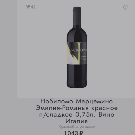
19542
Нобиломо Марцемино
Эмилия-Романья красное
п/сладкое 0,75л. Вино
Италия
Красное
Полусладкое
1 043 ₽