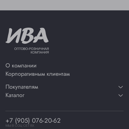
О компании
Корпоративным клиентам
Покупателям
Каталог
Контакты
Публикации
Вино
Способы оплаты
Игристые вина
Гарантии
Коньяк
+7 (905) 076-20-62
Программа лояльности
Виски
Винотеки
МЫ В СОЦ СЕТЯХ
Гастрономия