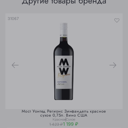
Другие товары бренда
Юрга
31067
Мост Уонтед Регионс Зинфандель красное
сухое 0,75л. Вино США
Красное
Сухое
1 199 ₽
1 423 ₽