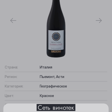
Выберите ваш город
Страна:
Италия
Регион:
Пьемонт, Асти
Анжеро-Судженск
Категория:
Географическое
Барнаул
Цвет:
Красное
Белово
Сеть винотек
Содержание сахара:
Сухое
Берёзовский