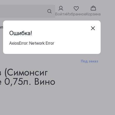
Войти
Избранное
Корзина
Адреса винотек
рпоративным клиентам
Ошибка!
AxiosError: Network Error
Под заказ
 (Симонсиг
е 0,75л. Вино