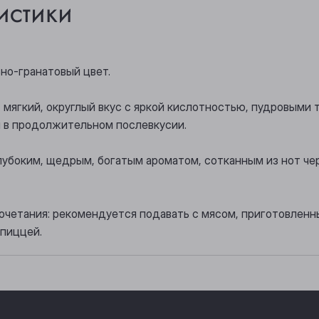
истики
ьно-гранатовый цвет.
, мягкий, округлый вкус с яркой кислотностью, пудровыми
 в продолжительном послевкусии.
лубоким, щедрым, богатым ароматом, сотканным из нот чер
очетания: рекомендуется подавать с мясом, приготовленн
пиццей.