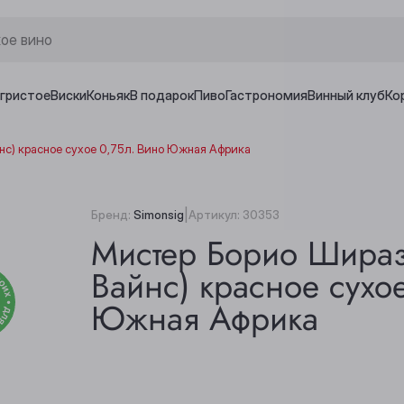
игристое
Виски
Коньяк
В подарок
Пиво
Гастрономия
Винный клуб
Ко
с) красное сухое 0,75л. Вино Южная Африка
|
Бренд:
Simonsig
Артикул:
30353
Мистер Борио Шираз
Вайнс) красное сухо
Южная Африка