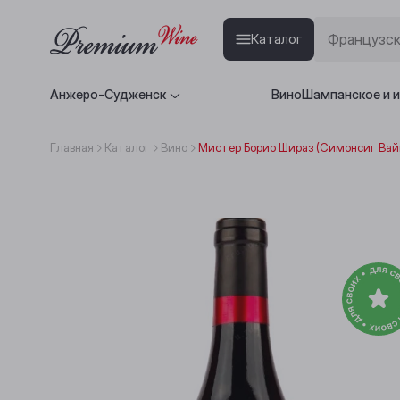
Каталог
Анжеро-Судженск
Вино
Шампанское и 
Главная
Каталог
Вино
Мистер Борио Шираз (Симонсиг Вайн