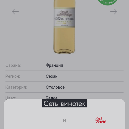
Выберите ваш город
Страна:
Франция
Анжеро-Судженск
Регион:
Сезак
Барнаул
Категория:
Столовое
Белово
Цвет:
Белое
Сеть винотек
Берёзовский
Содержание сахара:
Сухое
Бийск
и
Сорт винограда:
Совиньон Блан
Кемерово