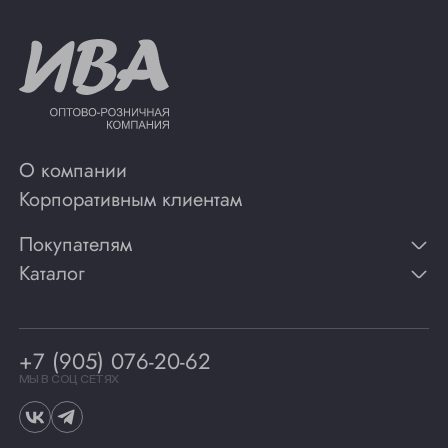
О компании
Корпоративным клиентам
Покупателям
Каталог
Контакты
Публикации
Вино
Способы оплаты
Игристые вина
Гарантии
Коньяк
+7 (905) 076-20-62
Программа лояльности
Виски
Винотеки
МЫ В СОЦ СЕТЯХ
Гастрономия