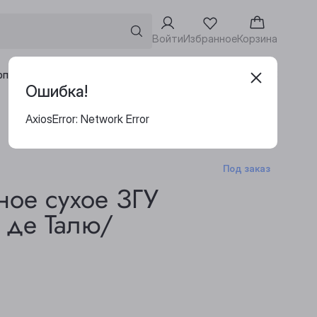
Войти
Избранное
Корзина
Адреса винотек
рпоративным клиентам
Ошибка!
AxiosError: Network Error
Под заказ
ное сухое ЗГУ
 де Талю/