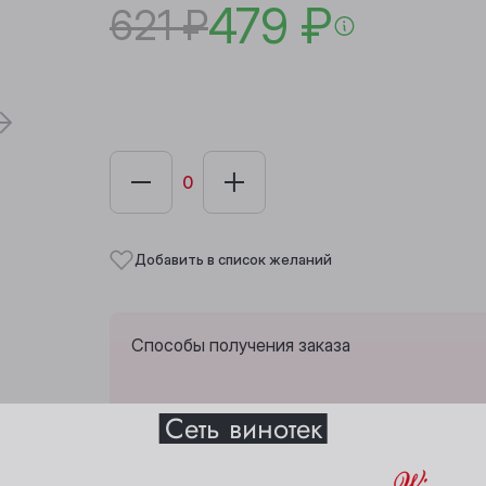
479 ₽
621 ₽
Добавить в список желаний
Способы получения заказа
Выберите ваш город
Сеть винотек
Анжеро-Судженск
Междуреченск
Забрать из любой винотеки через 10 дн