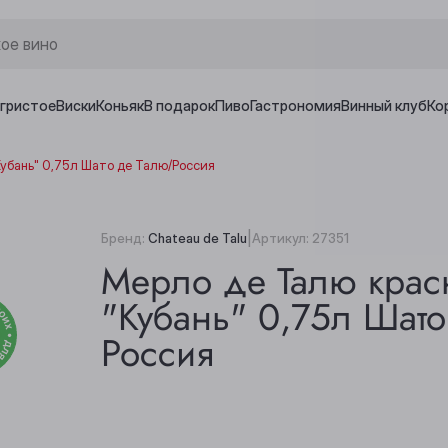
игристое
Виски
Коньяк
В подарок
Пиво
Гастрономия
Винный клуб
Ко
Кубань" 0,75л Шато де Талю/Россия
|
Бренд:
Chateau de Talu
Артикул:
27351
Мерло де Талю крас
"Кубань" 0,75л Шато
Россия