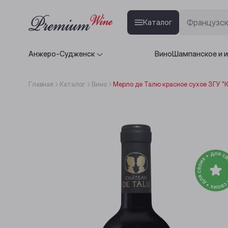
Каталог
Анжеро-Судженск
Вино
Шампанское и 
Главная
Каталог
Вино
Мерло де Талю красное сухое ЗГУ "