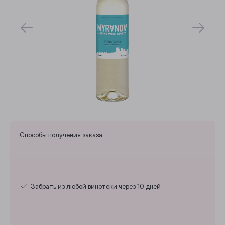
Способы получения заказа
Выберите ваш город
Забрать из любой винотеки через 10 дней
Анжеро-Судженск