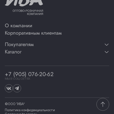
О компании
Корпоративным клиентам
Покупателям
Каталог
Контакты
Публикации
Вино
Способы оплаты
Игристые вина
Гарантии
Коньяк
+7 (905) 076-20-62
Программа лояльности
Виски
Винотеки
МЫ В СОЦ СЕТЯХ
Гастрономия
©ООО “ИВА”
Политика конфиденциальности